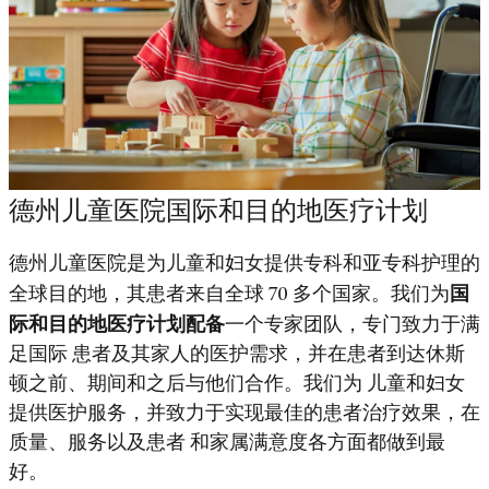
Meet Our Team
Patient Resources
Programs and Services
For Healthcare Professionals
德州儿童医院国际和目的地医疗计划
Servicios Para Pacientes Internacionales
德州儿童医院是为儿童和妇女提供专科和亚专科护理的
全球目的地，其患者来自全球 70 多个国家。我们为
国
Mandarin Services
际和目的地医疗计划配备
一个专家团队，专门致力于满
足国际 患者及其家人的医护需求，并在患者到达休斯
Arabic Services
顿之前、期间和之后与他们合作。我们为 儿童和妇女
提供医护服务，并致力于实现最佳的患者治疗效果，在
质量、服务以及患者 和家属满意度各方面都做到最
好。