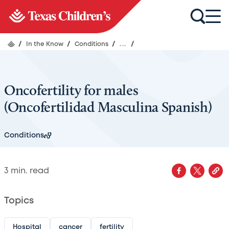
/
In the Know
/
Conditions
/
...
/
Oncofertility for males
(Oncofertilidad Masculina Spanish)
Conditions
3
min. read
Topics
Hospital
cancer
fertility