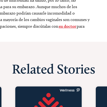
ón de mucosidad ha salido, por lo tanto, no
ma para su embarazo. Aunque muchos de los
 embarazo podrían causarle incomodidad o
la mayoría de los cambios vaginales son comunes y
upaciones, siempre discútalas con
su doctor
para
Related Stories
Wellness