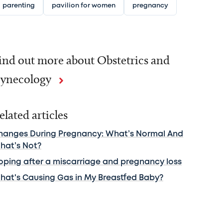
parenting
pavilion for women
pregnancy
ind out more about Obstetrics and
ynecology
elated articles
hanges During Pregnancy: What’s Normal And
hat’s Not?
oping after a miscarriage and pregnancy loss
hat's Causing Gas in My Breastfed Baby?