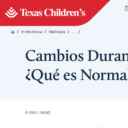
/
In the Know
/
Wellness
/
...
/
Cambios Duran
¿Qué es Normal
6
min. read