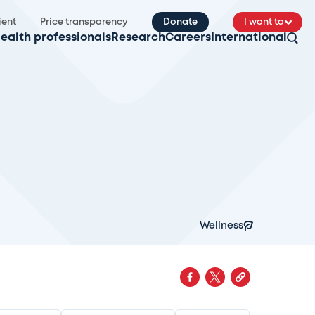
ient
Price transparency
Donate
I want to
ealth professionals
Research
Careers
International
Wellness