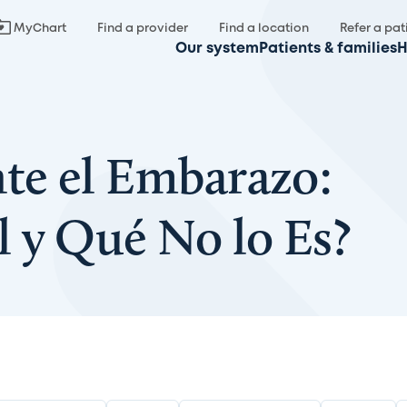
MyChart
Find a provider
Find a location
Refer a pat
Our system
Patients & families
H
te el Embarazo:
 y Qué No lo Es?