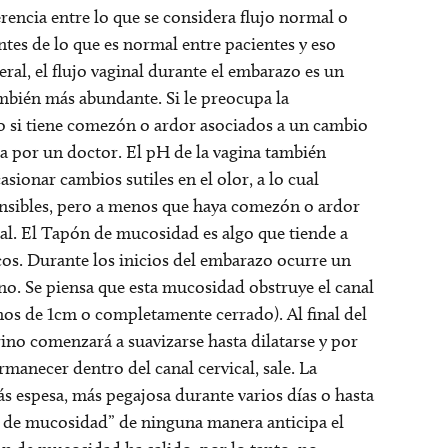
iferencia entre lo que se considera flujo normal o
tes de lo que es normal entre pacientes y eso
al, el flujo vaginal durante el embarazo es un
mbién más abundante. Si le preocupa la
 o si tiene comezón o ardor asociados a un cambio
da por un doctor. El pH de la vagina también
ionar cambios sutiles en el olor, a lo cual
nsibles, pero a menos que haya comezón o ardor
mal. El Tapón de mucosidad es algo que tiende a
os. Durante los inicios del embarazo ocurre un
no. Se piensa que esta mucosidad obstruye el canal
enos de 1cm o completamente cerrado). Al final del
erino comenzará a suavizarse hasta dilatarse y por
manecer dentro del canal cervical, sale. La
s espesa, más pegajosa durante varios días o hasta
n de mucosidad” de ninguna manera anticipa el