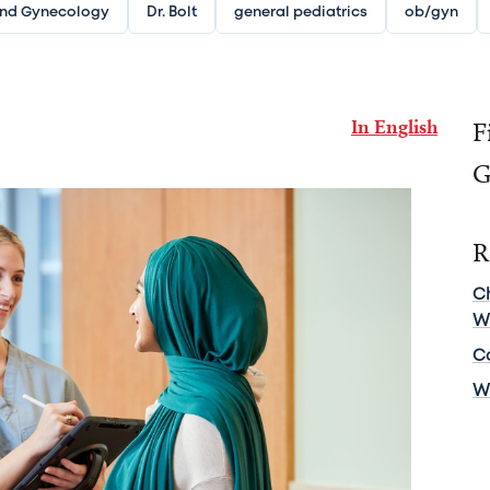
and Gynecology
Dr. Bolt
general pediatrics
ob/gyn
In English
F
G
R
C
W
C
W